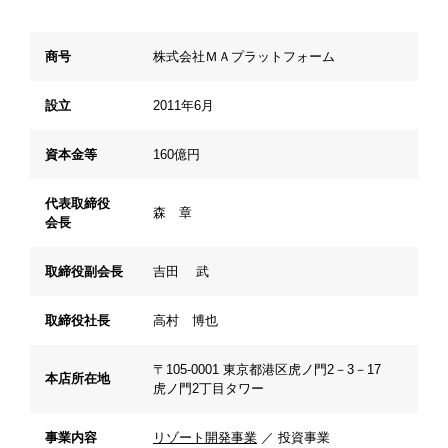
商号
株式会社ＭＡプラットフォーム
設立
2011年6月
資本金等
160億円
代表取締役
森 章
会長
取締役副会長
吉田 武
取締役社長
高村 博也
〒105-0001 東京都港区虎ノ門2－3－17
本店所在地
虎ノ門2丁目タワー
事業内容
リゾート開発事業
／ 投資事業