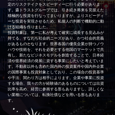
定のリスクテイクをスピーディーに行う必要がありま
す。森トラストグループでは、引き続き将来を見据えた
積極的な投資を行なってまいりますが、よりスピーディ
ーな投資を実現させるため、私個人の判断で機動的に動
ける組織を作りました。
投資対象は、第一に私が考えて確実に成長する見込みが
持てる、すなわち社会的ニーズがあり、かつ社会的意義
があるものとなります。世界各国の優良企業が持つノウ
ハウや技術を、それを必要とする他国のマーケットで共
有し、新たなビジネスモデルを創造することで、日本経
済や世界経済の発展に資する事業にしたいと考えていま
す。不動産以外も含めた国内外の投資案件や国内外企業
の国際事業も投資対象としており、この場合の投資基準
や手法、関わり方は相手によります。企業や事業に投資
する場合、我々の方が経験値のあるものについては出資
比率を高め、経営に参画する形もありますし、詳しくな
い業種については、転換社債などを用いる形もありま
す。